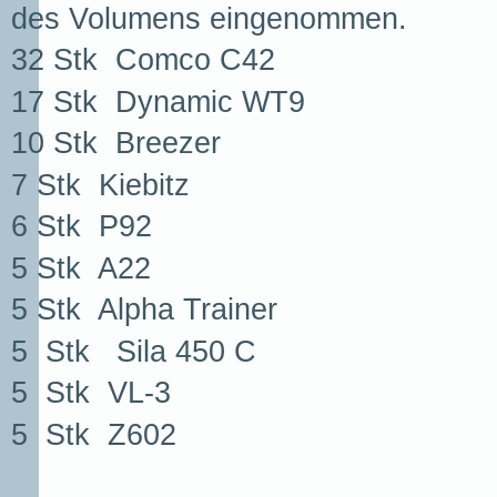
des Volumens eingenommen.
32 Stk Comco C42
17 Stk Dynamic WT9
10 Stk Breezer
7 Stk Kiebitz
6 Stk P92
5 Stk A22
5 Stk Alpha Trainer
5 Stk Sila 450 C
5 Stk VL-3
5 Stk Z602