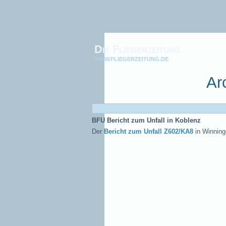
Die Fliegerzeitung
WWW.FLIEGERZEITUNG.DE
Ar
BFU Bericht zum Unfall in Koblenz
Der
Bericht zum Unfall Z602/KA8
in Winning