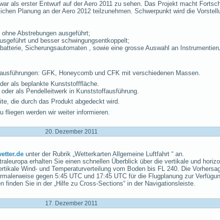
war als erster Entwurf auf der Aero 2011 zu sehen. Das Projekt macht Fortsc
lichen Planung an der Aero 2012 teilzunehmen. Schwerpunkt wird die Vorstell
 ohne Abstrebungen ausgeführt;
usgeführt und besser schwingungsentkoppelt;
mbatterie, Sicherungsautomaten , sowie eine grosse Auswahl an Instrumentier
pfausführungen: GFK, Honeycomb und CFK mit verschiedenen Massen.
der als beplankte Kunststofffläche.
oder als Pendelleitwerk in Kunststoffausführung.
ite, die durch das Produkt abgedeckt wird.
 fliegen werden wir weiter informieren.
20. Dezember 2011
etter.de
unter der Rubrik „Wetterkarten Allgemeine Luftfahrt “ an.
raleuropa erhalten Sie einen schnellen Überblick über die vertikale und horizo
ertikale Wind- und Temperaturverteilung vom Boden bis FL 240. Die Vorhersa
rmalerweise gegen 5:45 UTC und 17:45 UTC für die Flugplanung zur Verfügun
finden Sie in der „Hilfe zu Cross-Sections“ in der Navigationsleiste.
17. Dezember 2011