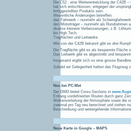
Die C52 , eine Weiterentwicklung der C42B – 
hat sich entschlossen, entgegen der ursprüng
fertiggestellten Produkts sein.
Wesentliche Änderungen betreffen:
das Fahrwerk – nunmehr als Schwingfahrwerk
den Motorträger – nunmehr als Rundrahmen a
diverse kleinere Verbesserungen, z.B. Lithiu
bis High Tech;
Tragflächen und Leitwerke.
Wie von der C42B bekannt gibt es drei Rum
Die Tragfläche gibt es als bespannte Fläche o
Das Leitwerk gibt es abgestrebt und bespannt 
Insgesamt ergibt sich so eine grosse Bandbre
Sobald wir Gelegenheit hatten das Flugzeug zu
Neu bei PC-Met
Der DWD bietet Cross-Sections in
www.flugw
Entlang vordefinierten Routen durch ganz Zent
Wolkenverteilung der Atmosphäre sowie die v
zweimal pro Tag neu berechnet und stehen no
Beschreibung und weitergehende Informationen 
Neue Karte in Google – MAPS