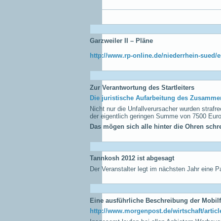
Garzweiler II – Pläne
http://www.rp-online.de/niederrhein-sued/
Zur Verantwortung des Startleiters
Die juristische Aufarbeitung des Zusammen
Nicht nur die Unfallverursacher wurden strafre
der eigentlich geringen Summe von 7500 Euro
Das mögen sich alle hinter die Ohren schre
Tannkosh 2012 ist abgesagt
Der Veranstalter legt im nächsten Jahr eine P
Eine ausführliche Beschreibung der Mobi
http://www.morgenpost.de/wirtschaft/artic