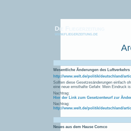
Die Fliegerzeitung
WWW.FLIEGERZEITUNG.DE
Ar
Wesentliche Änderungen des Luftverkehrs
http://www.welt.de/politik/deutschland/ar
Sollten diese Gesetzesänderungen einfach oh
eine neue ernsthafte Gefahr. Mein Eindruck i
Nachtrag:
Hier der Link zum Gesetzentwurf zur Ände
Nachtrag:
http://www.welt.de/politik/deutschland/ar
Neues aus dem Hause Comco