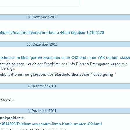
17. Dezember 2011
erkelenz/nachrichten/damm-fuer-a-44-im-tagebau-1.2643170
13. Dezember 2011
stosses in Bremgarten zwischen einer C42 und einer YAK ist hier skizzi
chtlich belangt – auch der Startleiter des Info-Platzes Bremgarten wurde mit
 belangt.
iben, die immer glauben, der Startleiterdienst sei ” easy going ”
7. Dezember 2011
ause ein.
4. Dezember 2011
lfunkprobleme
le1844269/Telekom-verspottet-ihren-Konkurrenten-O2.html