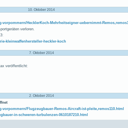
10. Oktober 2014
urg-vorpommern/HecklerKoch-Mehrheitseigner-uebernimmt-Remos,remos1
portgeräten verloren.
3:
rie-kleinwaffenhersteller-heckler-koch
7. Oktober 2014
 veröffentlicht:
2. Oktober 2014
ffnet
g-vorpommern/Flugzeugbauer-Remos-Aircraft-ist-pleite,remos110.html
ugbauer-in-schweren-turbulenzen-0610187210.html