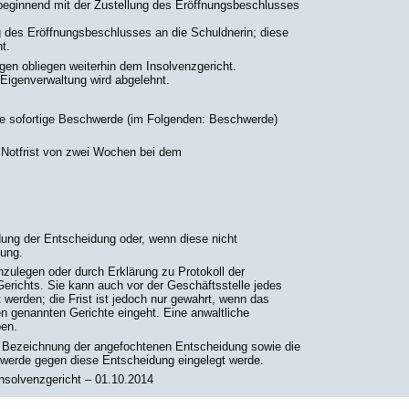
eginnend mit der Zustellung des Eröffnungsbeschlusses
 des Eröffnungsbeschlusses an die Schuldnerin; diese
t.
en obliegen weiterhin dem Insolvenzgericht.
 Eigenverwaltung wird abgelehnt.
e sofortige Beschwerde (im Folgenden: Beschwerde)
 Notfrist von zwei Wochen bei dem
ndung der Entscheidung oder, wenn diese nicht
lung.
inzulegen oder durch Erklärung zu Protokoll der
erichts. Sie kann auch vor der Geschäftsstelle jedes
t werden; die Frist ist jedoch nur gewahrt, wenn das
en genannten Gerichte eingeht. Eine anwaltliche
ben.
 Bezeichnung der angefochtenen Entscheidung sowie die
hwerde gegen diese Entscheidung eingelegt werde.
nsolvenzgericht – 01.10.2014