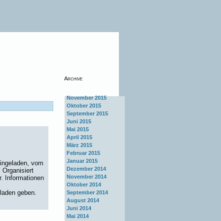
Archive
November 2015
Oktober 2015
September 2015
Juni 2015
Mai 2015
April 2015
März 2015
Februar 2015
Januar 2015
 eingeladen, vom
Dezember 2014
 Organisiert
November 2014
. Informationen
Oktober 2014
laden geben.
September 2014
August 2014
Juni 2014
Mai 2014