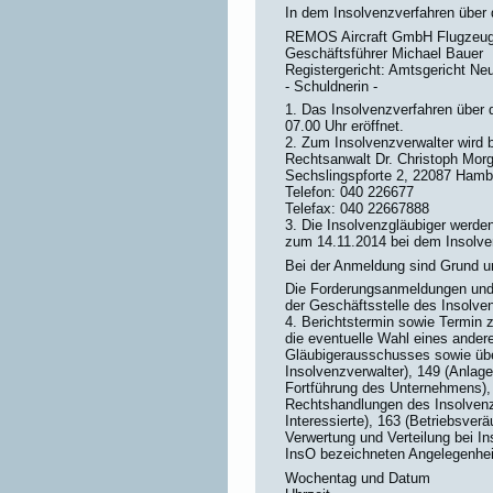
In dem Insolvenzverfahren über
REMOS Aircraft GmbH Flugzeugba
Geschäftsführer Michael Bauer
Registergericht: Amtsgericht Ne
- Schuldnerin -
1. Das Insolvenzverfahren über
07.00 Uhr eröffnet.
2. Zum Insolvenzverwalter wird b
Rechtsanwalt Dr. Christoph Mor
Sechslingspforte 2, 22087 Hamb
Telefon: 040 226677
Telefax: 040 22667888
3. Die Insolvenzgläubiger werden
zum 14.11.2014 bei dem Insolven
Bei der Anmeldung sind Grund u
Die Forderungsanmeldungen und d
der Geschäftsstelle des Insolve
4. Berichtstermin sowie Termin
die eventuelle Wahl eines ander
Gläubigerausschusses sowie übe
Insolvenzverwalter), 149 (Anlag
Fortführung des Unternehmens)
Rechtshandlungen des Insolvenz
Interessierte), 163 (Betriebsve
Verwertung und Verteilung bei I
InsO bezeichneten Angelegenhei
Wochentag und Datum