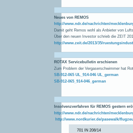
Neues von REMOS
http://www.ndr.de/nachrichten/mecklenb
Damit geht Remos wohl als Anbieter von Lufts
Über den neuen Investor schrieb die ZEIT 201
http://www.zeit.de/2013/35/ruestungsindust
ROTAX Servicebulletin erschienen
Zum Problem der Vergaserschwimmer hat Rotax
SB-912-065 UL_914-046 UL_german
SB-912-065_914-046_german
Insolvenzverfahren für REMOS gestern erö
http://www.ndr.de/nachrichten/mecklenbur
http://www.nordkurier.de/pasewalk/flugze
701 IN 208/14