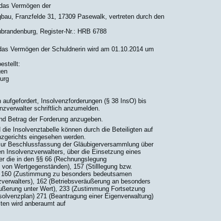
 das Vermögen der
u, Franzfelde 31, 17309 Pasewalk, vertreten durch den
ubrandenburg, Register-Nr.: HRB 6788
 das Vermögen der Schuldnerin wird am 01.10.2014 um
estellt:
gen
urg
 aufgefordert, Insolvenzforderungen (§ 38 InsO) bis
zverwalter schriftlich anzumelden.
nd Betrag der Forderung anzugeben.
ie Insolvenztabelle können durch die Beteiligten auf
nzgerichts eingesehen werden.
 zur Beschlussfassung der Gläubigerversammlung über
en Insolvenzverwalters, über die Einsetzung eines
r die in den §§ 66 (Rechnungslegung
e von Wertgegenständen), 157 (Stilllegung bzw.
, 160 (Zustimmung zu besonders bedeutsamen
verwalters), 162 (Betriebsveräußerung an besonders
räußerung unter Wert), 233 (Zustimmung Fortsetzung
nsolvenzplan) 271 (Beantragung einer Eigenverwaltung)
ten wird anberaumt auf