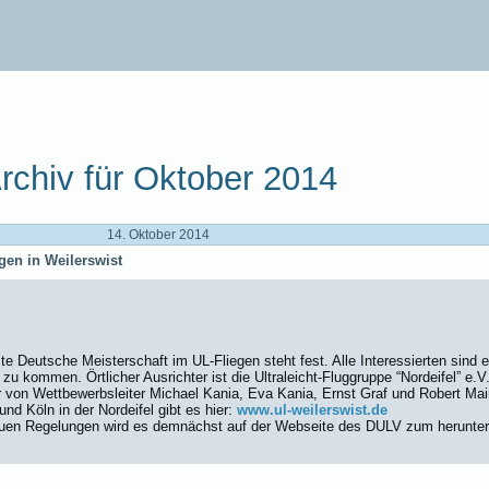
rchiv für Oktober 2014
14. Oktober 2014
gen in Weilerswist
te Deutsche Meisterschaft im UL-Fliegen steht fest. Alle Interessierten sind
zu kommen. Örtlicher Ausrichter ist die Ultraleicht-Fluggruppe “Nordeifel” e.V.
r von Wettbewerbsleiter Michael Kania, Eva Kania, Ernst Graf und Robert Mair
d Köln in der Nordeifel gibt es hier:
www.ul-weilerswist.de
uen Regelungen wird es demnächst auf der Webseite des DULV zum herunter