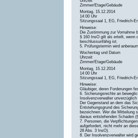
Uhrzeit
Zimmer/Etage/Gebäude
Montag, 15.12.2014
14:00 Uhr
Sitzungssaal 1, EG, Friedrich-E
Hinweise:
Die Zustimmung zur Vornahme b
§ 160 InsO gilt als erteilt, wen
beschlussunfähig ist.
5. Prüfungstermin wird anberaum
Wochentag und Datum
Uhrzeit
Zimmer/Etage/Gebäude
Montag, 15.12.2014
14:00 Uhr
Sitzungssaal 1, EG, Friedrich-E
Hinweise:
Gläubiger, deren Forderungen fes
6. Sicherungsrechte an bewegli
Insolvenzverwalter unverzüglich
Der Gegenstand an dem das Sich
Entstehungsgrund des Sicherung
bezeichnen. Wer die Mitteilung sc
daraus entstehenden Schaden (§
7. Personen, die Verpflichtunge
aufgefordert, nicht mehr an dies
28 Abs. 3 InsO).
8. Der Insolvenzverwalter wird g