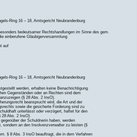
ngels-Ring 16 – 18, Amtsgericht Neubrandenburg
esonders bedeutsamer Rechtshandlungen im Sinne des gem.
n die einberufene Gläubigerversammlung
t auf
ngels-Ring 16 – 18, Amtsgericht Neubrandenburg
tgestellt werden, erhalten keine Benachrichtigung.
chen Gegenständen oder an Rechten sind dem
 anzuzeigen (§ 28 Abs. 2 InsO).
erungsrecht beansprucht wird, die Art und der
srechts sowie die gesicherte Forderung sind zu
huldhaft unterlässt oder verzögert, haftet für den
 28 Abs. 2 InsO).
n gegenüber der Schuldnerin haben, werden
e, sondern an den Insolvenzverwalter zu leisten (§
em. § 8 Abs. 3 InsO beauftragt, die in dem Verfahren