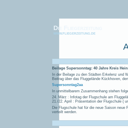
Die Fliegerzeitung
WWW.FLIEGERZEITUNG.DE
A
Beilage Supersonntag: 40 Jahre Kreis Hei
In der Beilage zu den Städten Erkelenz und We
Beitrag über das Fluggelände Kückhoven, den
Supersonntag2aa
In unmittelbarem Zusammenhang stehen folg
24. März : Infotag der Flugschule am Fluggel
21./22. April : Präsentation der Flugschule (
Die Flugschule hat für die neue Saison neue P
verteilt werden.