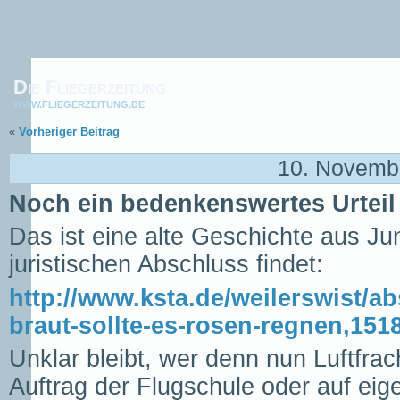
Die Fliegerzeitung
WWW.FLIEGERZEITUNG.DE
«
Vorheriger Beitrag
10. Novemb
Noch ein bedenkenswertes Urteil
Das ist eine alte Geschichte aus Ju
juristischen Abschluss findet:
http://www.ksta.de/weilerswist/abs
braut-sollte-es-rosen-regnen,151
Unklar bleibt, wer denn nun Luftfrach
Auftrag der Flugschule oder auf ei